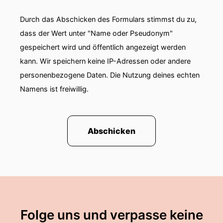
einer der wenigen deutschen Studien zum
Zustand der Justiz eingestellt.
Durch das Abschicken des Formulars stimmst du zu,
dass der Wert unter "Name oder Pseudonym"
00:00:58: Warum wir so wenig über die dritte
gespeichert wird und öffentlich angezeigt werden
Gewalt wissen und wieso sie nicht mehr
kann. Wir speichern keine IP-Adressen oder andere
erforscht wird, hat Maximilian Amos Professorin
personenbezogene Daten. Die Nutzung deines echten
Anne Sanders gefragt.
Namens ist freiwillig.
00:01:06: Die Bundesjustizministerin schlägt ein
neues Kindschaftsrecht vor mit deutlich mehr
Spielräumen für Familiengerichte – es klingt
Abschicken
sinnvoll.
00:01:13: aber der Rechtspolitiker Helge
Limburg von den Grünen hat ein paar
Kritikpunkte!
00:01:18: Auch in Katelsachen ist das
Folge uns und verpasse keine
Sammelklage in Kassau erlaubt Doch der BGH