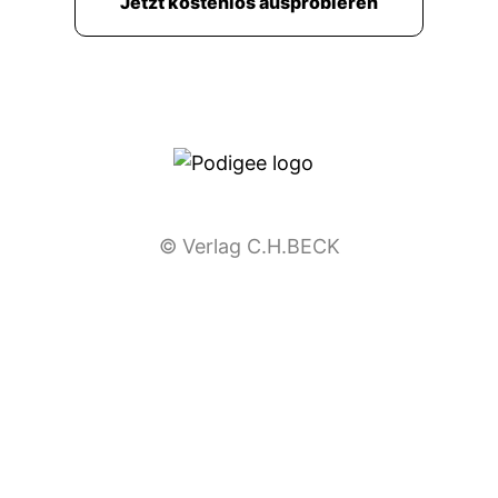
Jetzt kostenlos ausprobieren
00:02:42: Pierre hat einen Titel dazu
geschrieben auf Backup aktuell dass diese
Untersuchung jetzt nicht mehr weiter stattfinden
wird.
00:02:48: Roland begründet das mit einer
unternehmerischen Entscheidung relativ
einserig, das Allesbach-Institut gibt es sich
etwas bedrottelt, manche andere auch und ich
© Verlag C.H.BECK
kann das auch so ein bisschen verstehen weil es
ist ja eigentlich total wichtig wenn der Zustand
der Justiz wird so viel diskutiert und vieles
davon findet natürlich auch mit gefühlten
Wahrheiten und Anekdoten starten.
00:03:06: deswegen wäre die medienzbasierte
Modernisierung der Justiets vielleicht auch
relativ wichtig aber dafür braucht sie in