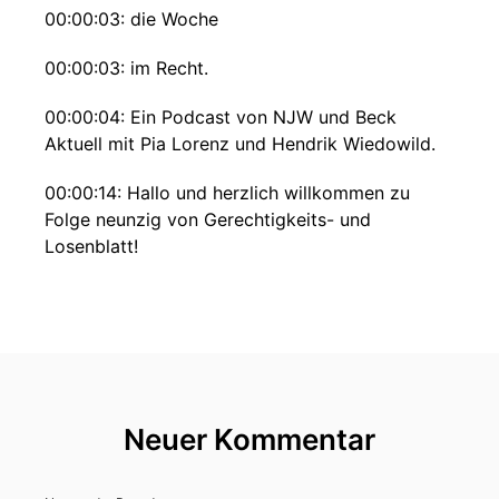
00:00:03: die Woche
00:00:03: im Recht.
00:00:04: Ein Podcast von NJW und Beck
Aktuell mit Pia Lorenz und Hendrik Wiedowild.
00:00:14: Hallo und herzlich willkommen zu
Folge neunzig von Gerechtigkeits- und
Losenblatt!
00:00:18: Ich bin Pia Lorentz, Chefredakteurin
von Beck Aktuelle und Mitglied der
Schriftleitung der NJD.
00:00:23: Und bei mir ist auch in dieser Woche...
Neuer Kommentar
00:00:25: ...Hendrick Wiedewild,
Rechtsanwaltsstrategieberater und Kolumnist