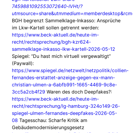
7459881092553072640-lVHt/?
utm
source=share&utm
medium=member
desktop&rc
BGH begrenzt Sammelklage-Inkasso: Ansprüche
im Lkw-Kartell sollen getrennt werden:
https://www.beck-aktuell.de/heute-im-
recht/rechtsprechung/bgh-kzr624-
sammelklage-inkasso-lkw-kartell-2026-05-12
Spiegel: “Du hast mich virtuell vergewaltigt”
(Paywall):
https://www.spiegel.de/netzwelt/netzpolitik/collien-
fernandes-erstattet-anzeige-gegen-ex-mann-
christian-ulmen-a-6abfb991-1665-4469-9c8e-
3cc5a2cb4f29
Waren des doch Deepfakes?:
https://www.beck-aktuell.de/heute-im-
recht/rechtsprechung/lg-hamburg-324o149-26-
spiegel-ulmen-fernandes-deepfakes-2026-05-
08
Tagesschau: Scharfe Kritik am
Gebäudemodernisierungsgesetz