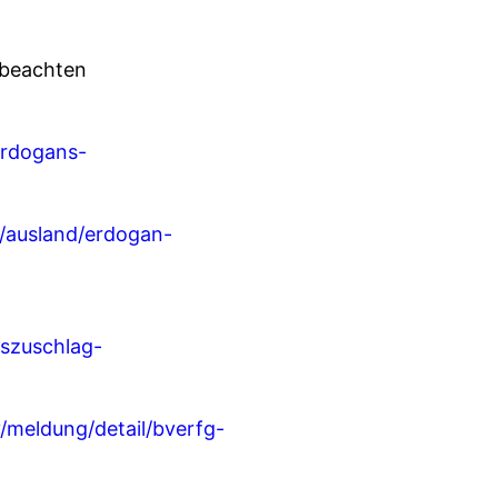
 beachten
erdogans-
k/ausland/erdogan-
tszuschlag-
ly/meldung/detail/bverfg-