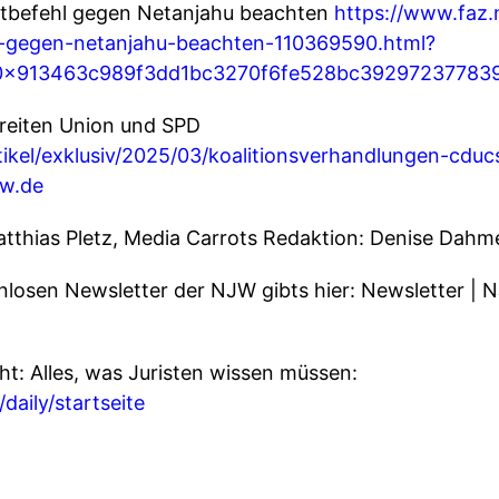
aftbefehl gegen Netanjahu beachten
https://www.faz.
hl-gegen-netanjahu-beachten-110369590.html?
=0x913463c989f3dd1bc3270f6fe528bc39297237783
treiten Union und SPD
rtikel/exklusiv/2025/03/koalitionsverhandlungen-cduc
jw.de
atthias Pletz, Media Carrots Redaktion: Denise Dahm
nlosen Newsletter der NJW gibts hier: Newsletter | 
ht: Alles, was Juristen wissen müssen:
/daily/startseite