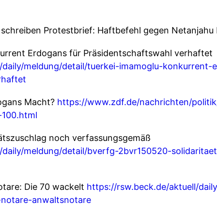
r schreiben Protestbrief: Haftbefehl gegen Netanjahu
rent Erdogans für Präsidentschaftswahl verhaftet
ll/daily/meldung/detail/tuerkei-imamoglu-konkurrent-
haftet
rdogans Macht?
https://www.zdf.de/nachrichten/politi
-100.html
itätszuschlag noch verfassungsgemäß
l/daily/meldung/detail/bverfg-2bvr150520-solidaritae
otare: Die 70 wackelt
https://rsw.beck.de/aktuell/dai
-notare-anwaltsnotare