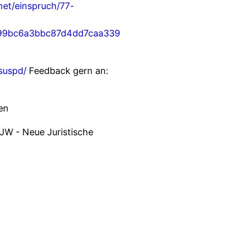
net/einspruch/77-
99bc6a3bbc87d4dd7caa339
suspd/
Feedback gern an:
en
NJW - Neue Juristische